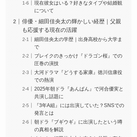
現在彼女はいる？好きなタイプや結婚観
について
俳優・細田佳央太の輝かしい経歴｜父親
も応援する現在の活躍
細田佳央太の学歴｜出身高校から大学ま
で
ブレイクのきっかけ『ドラゴン桜』での
圧巻の演技
大河ドラマ『どうする家康』徳川信康役
での熱演
2025年朝ドラ『あんぱん』で河合優実と
共演し話題に
『3年A組』には出演していた？SNSでの
発言とは
朝ドラ『ブギウギ』に出演したという噂
の真相を解説