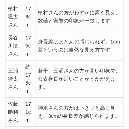
植村
17
植村さんの方がわずかに高く見え、
颯太
6c
数値と実際の印象が一致します。
さん
m
長谷
17
身長差はほとんど感じられず、1cm
川慎
5c
差というのは自然な見え方です。
さん
m
約
三浦
若干、三浦さんの方が高い印象で、
17
獠太
公表身長が近いことがうかがえま
5c
さん
す。
m
佐藤
17
神尾さんの方がはっきりと高く見
勝利
1c
え、3cmの身長差が感じられます。
さん
m