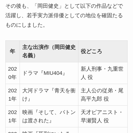
その後も、「岡田健史」として以下の作品などで
活躍し、若手実力派俳優としての地位を確固たる
ものにしました。
主な出演作（岡田健史
年
役どころ
名義）
202
新人刑事・九重世
ドラマ『MIU404』
0年
人 役
202
大河ドラマ『青天を衝
主人公の従弟・尾
1年
け』
高平九郎 役
202
映画『そして、バトン
天才ピアニスト・
1年
は渡された』
早瀬賢人 役