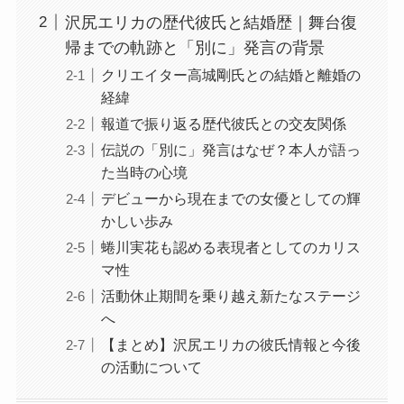
沢尻エリカの歴代彼氏と結婚歴｜舞台復
帰までの軌跡と「別に」発言の背景
クリエイター高城剛氏との結婚と離婚の
経緯
報道で振り返る歴代彼氏との交友関係
伝説の「別に」発言はなぜ？本人が語っ
た当時の心境
デビューから現在までの女優としての輝
かしい歩み
蜷川実花も認める表現者としてのカリス
マ性
活動休止期間を乗り越え新たなステージ
へ
【まとめ】沢尻エリカの彼氏情報と今後
の活動について