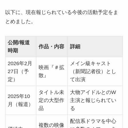
以下に、現在報じられている今後の活動予定をま
とめました。
公開/報道
作品・内容
詳細
時期
2026年2月
メイン級キャスト
映画『＃拡
27日（予
（新聞記者役）とし
散』
定）
て出演
タイトル未
大物アイドルとのW
2025年10
定の大型作
主演と報じられてい
月（報道）
品
る
配信系ドラマを中心
複数の映像