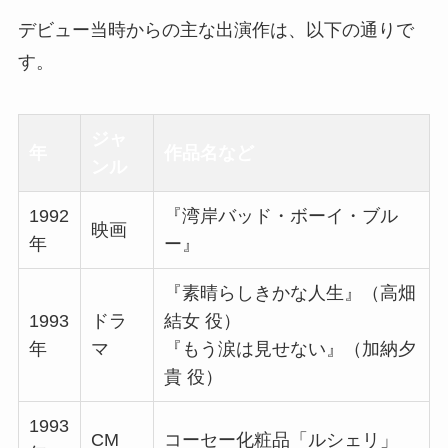
デビュー当時からの主な出演作は、以下の通りで
す。
ジャ
年
作品名など
ンル
1992
『湾岸バッド・ボーイ・ブル
映画
年
ー』
『素晴らしきかな人生』（高畑
1993
ドラ
結女 役）
年
マ
『もう涙は見せない』（加納夕
貴 役）
1993
CM
コーセー化粧品「ルシェリ」