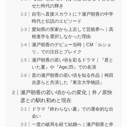
せた時代の輝き
自宅へ直接スカウトに？瀬戸朝香の中学
時代と伝説のエピソード
愛知県の実家から上京して芸能界へ｜高
校進学を選択しなかった理由
瀬戸朝香のデビュー当時｜CM「ルシェ
リ」での注目とブレイク
瀬戸朝香の若い頃を彩るドラマ｜『君と
いた夏』や『Age,35』での名演
昔の瀬戸朝香の若い頃を知る作品｜袴田
吉彦らと共演した『東京大学物語』
瀬戸朝香の若い頃からの変化｜井ノ原快
彦との馴れ初めと現在
ドラマ『終わらない夏』での運命的な出
会い
一度の破局を経て結婚へ｜瀬戸朝香と井