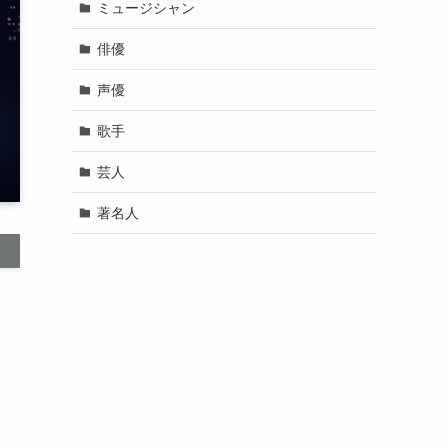
ミュージシャン
俳優
声優
歌手
芸人
著名人