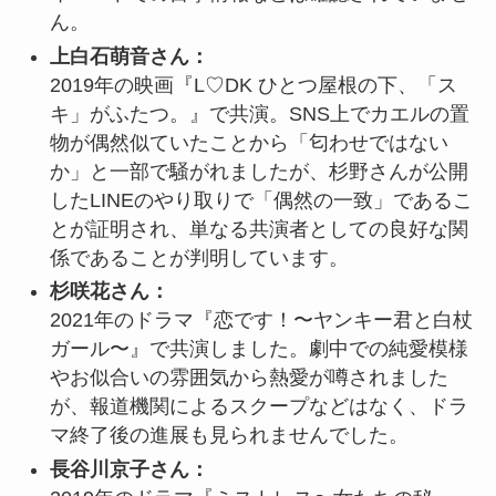
ん。
上白石萌音さん：
2019年の映画『L♡DK ひとつ屋根の下、「ス
キ」がふたつ。』で共演。SNS上でカエルの置
物が偶然似ていたことから「匂わせではない
か」と一部で騒がれましたが、杉野さんが公開
したLINEのやり取りで「偶然の一致」であるこ
とが証明され、単なる共演者としての良好な関
係であることが判明しています。
杉咲花さん：
2021年のドラマ『恋です！〜ヤンキー君と白杖
ガール〜』で共演しました。劇中での純愛模様
やお似合いの雰囲気から熱愛が噂されました
が、報道機関によるスクープなどはなく、ドラ
マ終了後の進展も見られませんでした。
長谷川京子さん：